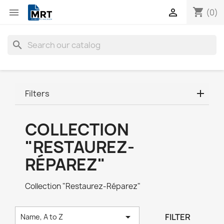
shopping_cart


(0)
search
Filters
COLLECTION
"RESTAUREZ-
RÉPAREZ"
Collection "Restaurez-Réparez"

FILTER
Name, A to Z