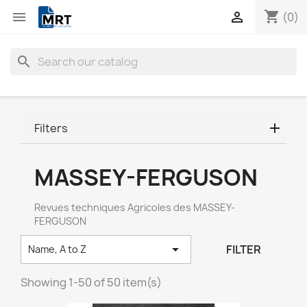
shopping_cart


(0)
search
Filters
MASSEY-FERGUSON
Revues techniques Agricoles des MASSEY-
FERGUSON

FILTER
Name, A to Z
Showing 1-50 of 50 item(s)