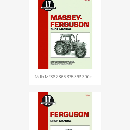
Mdls MF362 365 375 383 390+...