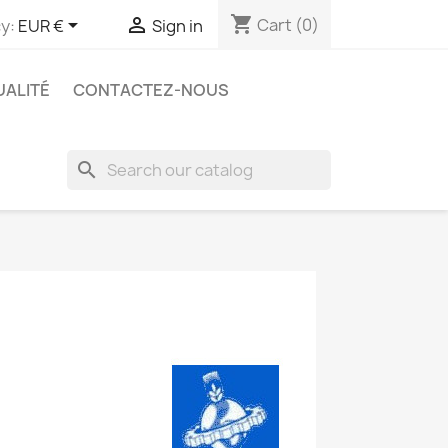
shopping_cart


Cart
(0)
y:
EUR €
Sign in
UALITÉ
CONTACTEZ-NOUS
search