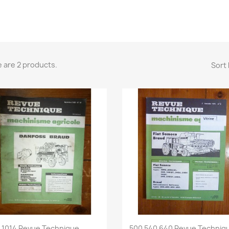
 are 2 products.
Sort 
Quick view
Quick view


1014 Revue Technique...
500 540 640 Revue Techniqu