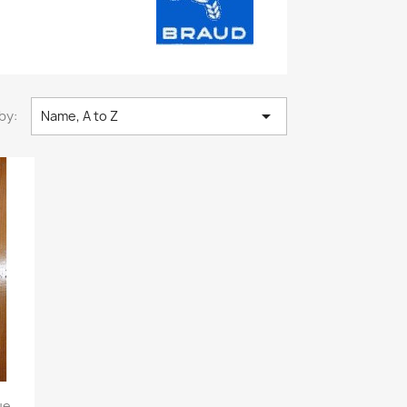

by:
Name, A to Z
e...