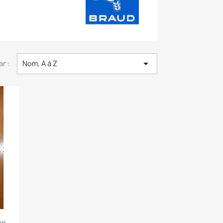

ar :
Nom, A à Z
e...