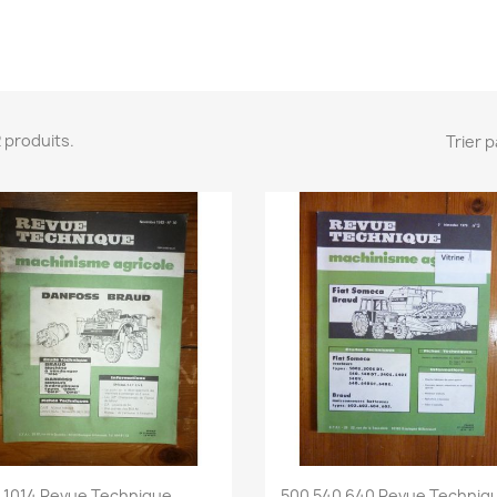
 2 produits.
Trier p
Aperçu rapide
Aperçu rapide


1014 Revue Technique...
500 540 640 Revue Techniqu