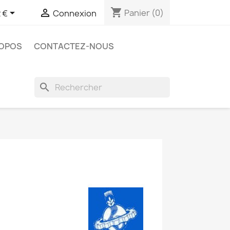
shopping_cart


Panier
(0)
 €
Connexion
ROPOS
CONTACTEZ-NOUS
search