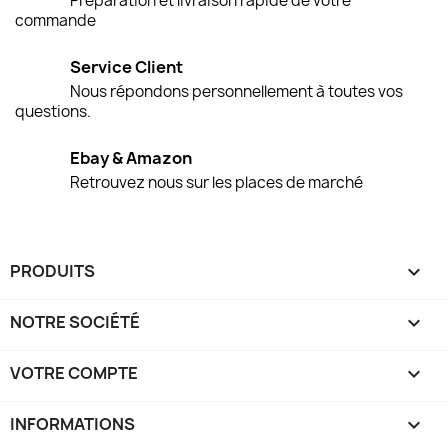
Préparation et livraison rapide de votre
commande
Service Client
Nous répondons personnellement à toutes vos
questions.
Ebay & Amazon
Retrouvez nous sur les places de marché
PRODUITS

NOTRE SOCIÉTÉ

VOTRE COMPTE

INFORMATIONS
keyboard_arrow_down