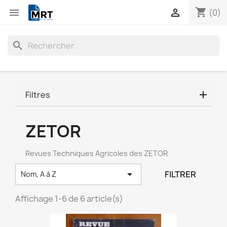
shopping_cart


(0)
search
Filtres
ZETOR
Revues Techniques Agricoles des ZETOR

FILTRER
Nom, A à Z
Affichage 1-6 de 6 article(s)