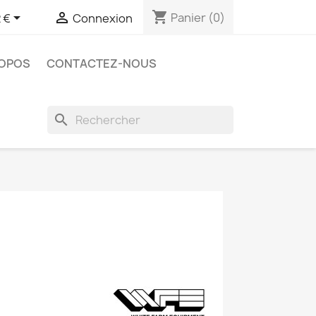
shopping_cart


Panier
(0)
 €
Connexion
ROPOS
CONTACTEZ-NOUS
search