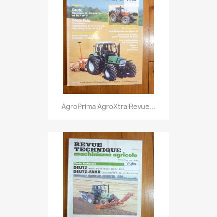
AgroPrima AgroXtra Revue...