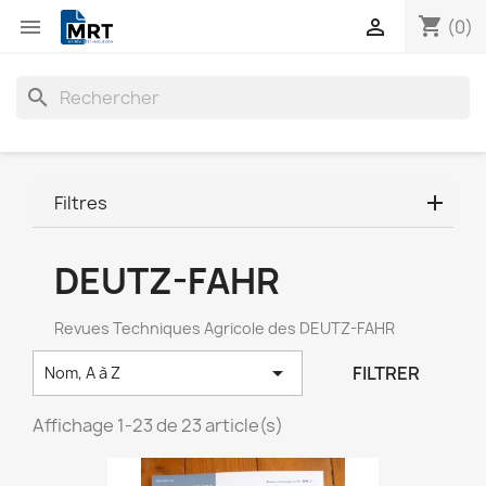
shopping_cart


(0)
search
Filtres
DEUTZ-FAHR
Revues Techniques Agricole des DEUTZ-FAHR

FILTRER
Nom, A à Z
Affichage 1-23 de 23 article(s)