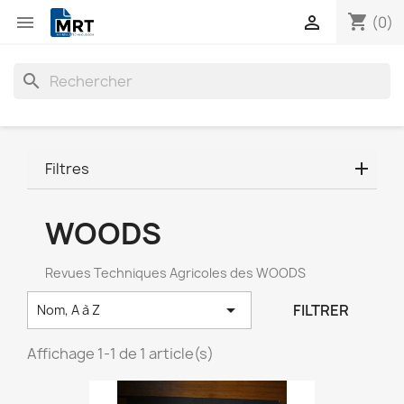
shopping_cart


(0)
search
Filtres
WOODS
Revues Techniques Agricoles des WOODS

FILTRER
Nom, A à Z
Affichage 1-1 de 1 article(s)