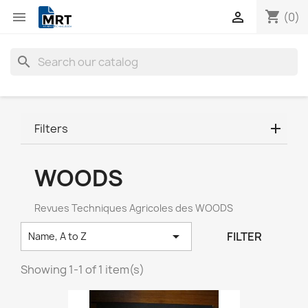
shopping_cart


(0)
search
Filters
WOODS
Revues Techniques Agricoles des WOODS

FILTER
Name, A to Z
Showing 1-1 of 1 item(s)