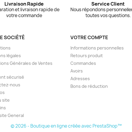
Livraison Rapide
Service Client
ration et livraison rapide de
Nous répondons personnelle
votre commande
toutes vos questions.
E SOCIÉTÉ
VOTRE COMPTE
tions
Informations personnelles
ns légales
Retours produit
ions Générales de Ventes
Commandes
Avoirs
nt sécurisé
Adresses
ctez-nous
Bons de réduction
pos
u site
ins
site General
© 2026 - Boutique en ligne créée avec PrestaShop™