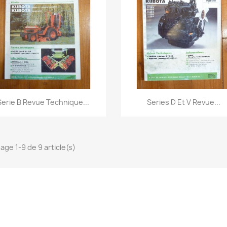
Aperçu rapide
Aperçu rapide


Serie B Revue Technique...
Series D Et V Revue...
hage 1-9 de 9 article(s)