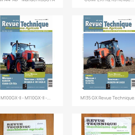
Aperçu rapide
Aperçu rapide


M100GX-II - M110GX-II -...
M135 GX Revue Technique.