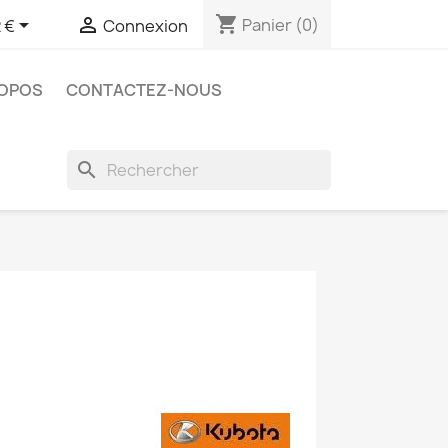
shopping_cart


Panier
(0)
 €
Connexion
ROPOS
CONTACTEZ-NOUS
search