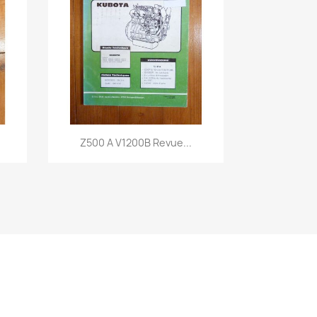
Aperçu rapide

Z500 A V1200B Revue...