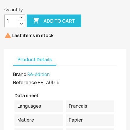
Quantity

ADD TO CART

Last items in stock
Product Details
Brand
Ré-édition
Reference
RRTA0016
Data sheet
Languages
Francais
Matiere
Papier